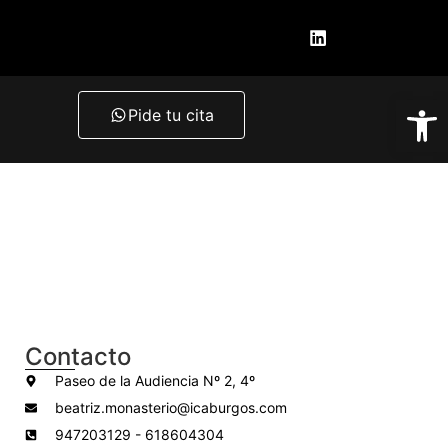
Ab
Pide tu cita
Contacto
Paseo de la Audiencia Nº 2, 4º
beatriz.monasterio@icaburgos.com
947203129 - 618604304